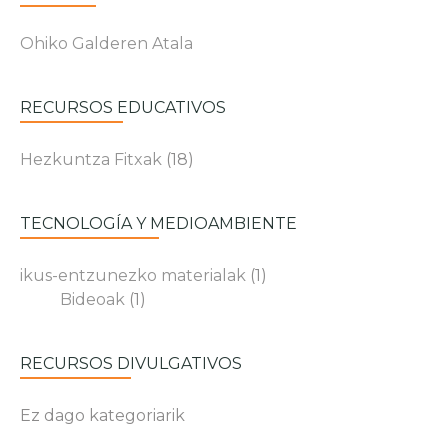
Ohiko Galderen Atala
RECURSOS EDUCATIVOS
Hezkuntza Fitxak
(18)
TECNOLOGÍA Y MEDIOAMBIENTE
ikus-entzunezko materialak
(1)
Bideoak
(1)
RECURSOS DIVULGATIVOS
Ez dago kategoriarik