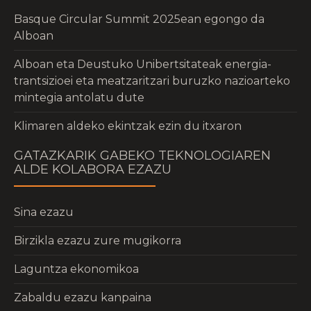
Basque Circular Summit 2025ean egongo da
Alboan
Alboan eta Deustuko Unibertsitateak energia-
trantsizioei eta meatzaritzari buruzko nazioarteko
mintegia antolatu dute
Klimaren aldeko ekintzak ezin du itxaron
GATAZKARIK GABEKO TEKNOLOGIAREN
ALDE KOLABORA EZAZU
Sina ezazu
Birzikla ezazu zure mugikorra
Laguntza ekonomikoa
Zabaldu ezazu kanpaina