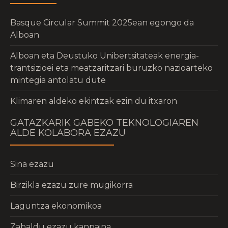
Basque Circular Summit 2025ean egongo da
Alboan
Alboan eta Deustuko Unibertsitateak energia-
trantsizioei eta meatzaritzari buruzko nazioarteko
mintegia antolatu dute
Klimaren aldeko ekintzak ezin du itxaron
GATAZKARIK GABEKO TEKNOLOGIAREN
ALDE KOLABORA EZAZU
Sina ezazu
Birzikla ezazu zure mugikorra
Laguntza ekonomikoa
Zabaldu ezazu kanpaina