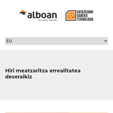
Hiri meatzaritza errealitatea
deseraikiz