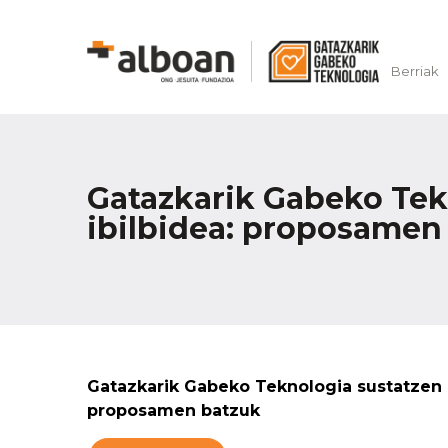
Berriak
Gatazkarik Gabeko Tek
ibilbidea: proposamen
Gatazkarik Gabeko Teknologia sustatzen 
proposamen batzuk