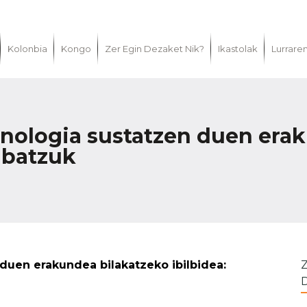
Kolonbia
Kongo
Zer Egin Dezaket Nik?
Ikastolak
Lurrare
nologia sustatzen duen era
 batzuk
duen erakundea bilakatzeko ibilbidea: