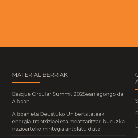
MATERIAL BERRIAK
Basque Circular Summit 2025ean egongo da
S
Alboan
B
Alboan eta Deustuko Unibertsitateak
energia-trantsizioei eta meatzaritzari buruzko
nazioarteko mintegia antolatu dute