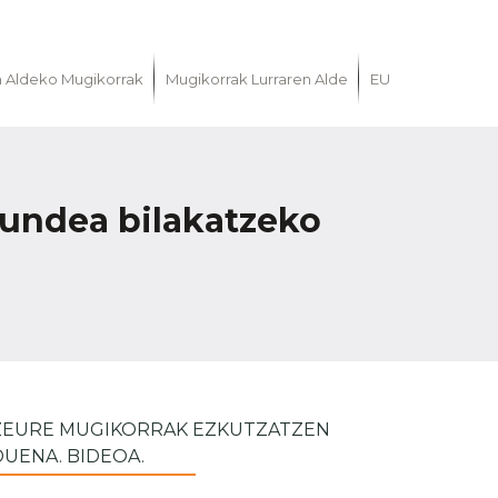
n Aldeko Mugikorrak
Mugikorrak Lurraren Alde
EU
kundea bilakatzeko
ZEURE MUGIKORRAK EZKUTZATZEN
DUENA. BIDEOA.