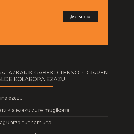
GATAZKARIK GABEKO TEKNOLOGIAREN
ALDE KOLABORA EZAZU
ina ezazu
irzikla ezazu zure mugikorra
Laguntza ekonomikoa