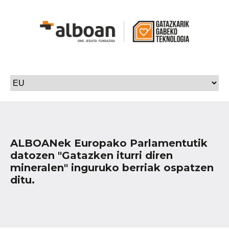
ALBOANek Europako Parlamentutik
datozen "Gatazken iturri diren
mineralen" inguruko berriak ospatzen
ditu.