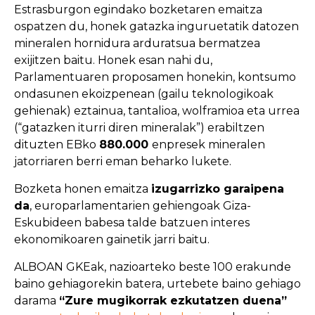
Estrasburgon egindako bozketaren emaitza
ospatzen du, honek gatazka inguruetatik datozen
mineralen hornidura arduratsua bermatzea
exijitzen baitu. Honek esan nahi du,
Parlamentuaren proposamen honekin, kontsumo
ondasunen ekoizpenean (gailu teknologikoak
gehienak) eztainua, tantalioa, wolframioa eta urrea
(“gatazken iturri diren mineralak”) erabiltzen
dituzten EBko
880.000
enpresek mineralen
jatorriaren berri eman beharko lukete.
Bozketa honen emaitza
izugarrizko garaipena
da
, europarlamentarien gehiengoak Giza-
Eskubideen babesa talde batzuen interes
ekonomikoaren gainetik jarri baitu.
ALBOAN GKEak, nazioarteko beste 100 erakunde
baino gehiagorekin batera, urtebete baino gehiago
darama
“Zure mugikorrak ezkutatzen duena”