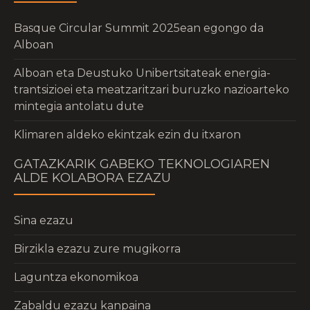
Basque Circular Summit 2025ean egongo da
Alboan
Alboan eta Deustuko Unibertsitateak energia-
trantsizioei eta meatzaritzari buruzko nazioarteko
mintegia antolatu dute
Klimaren aldeko ekintzak ezin du itxaron
GATAZKARIK GABEKO TEKNOLOGIAREN
ALDE KOLABORA EZAZU
Sina ezazu
Birzikla ezazu zure mugikorra
Laguntza ekonomikoa
Zabaldu ezazu kanpaina