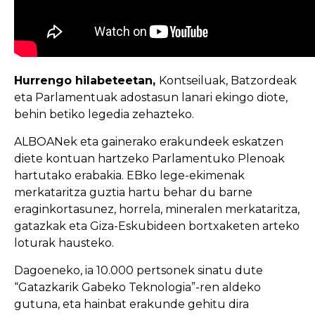
Hurrengo hilabeteetan,
Kontseiluak, Batzordeak
eta Parlamentuak adostasun lanari ekingo diote,
behin betiko legedia zehazteko.
ALBOANek eta gainerako erakundeek eskatzen
diete kontuan hartzeko Parlamentuko Plenoak
hartutako erabakia. EBko lege-ekimenak
merkataritza guztia hartu behar du barne
eraginkortasunez, horrela, mineralen merkataritza,
gatazkak eta Giza-Eskubideen bortxaketen arteko
loturak hausteko.
Dagoeneko, ia 10.000 pertsonek sinatu dute
“Gatazkarik Gabeko Teknologia”-ren aldeko
gutuna, eta hainbat erakunde gehitu dira