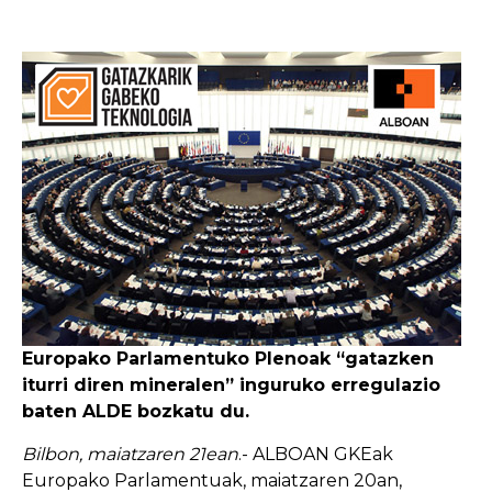
Europako Parlamentuko Plenoak “gatazken
iturri diren mineralen” inguruko erregulazio
baten ALDE bozkatu du.
Bilbon, maiatzaren 21ean
.- ALBOAN GKEak
Europako Parlamentuak, maiatzaren 20an,