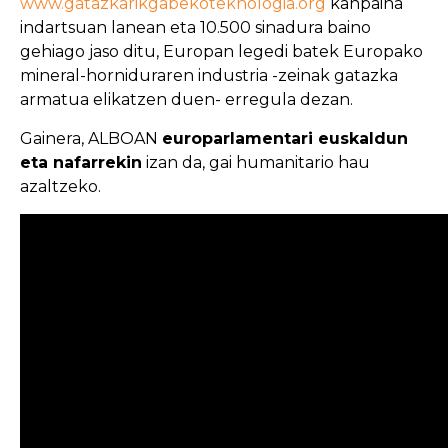
www.gatazkarikgabekoteknologia.org
kanpaina
indartsuan lanean eta 10.500 sinadura baino
gehiago jaso ditu, Europan legedi batek Europako
mineral-horniduraren industria -zeinak gatazka
armatua elikatzen duen- erregula dezan.
Gainera, ALBOAN
europarlamentari euskaldun
eta nafarrekin
izan da, gai humanitario hau
azaltzeko.