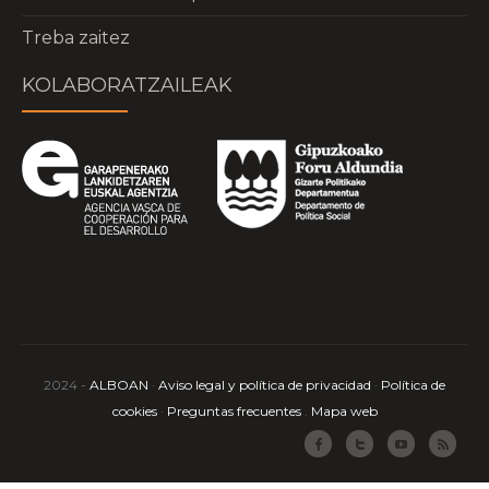
Treba zaitez
KOLABORATZAILEAK
2024 -
ALBOAN
·
Aviso legal y política de privacidad
·
Política de
cookies
·
Preguntas frecuentes
.
Mapa web
Facebook
Twitter
Youtube
RSS