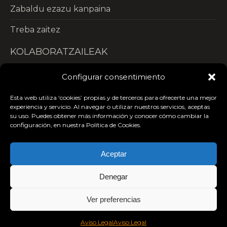
Zabaldu ezazu kanpaina
Treba zaitez
KOLABORATZAILEAK
Configurar consentimiento
Esta web utiliza ‘cookies’ propias y de terceros para ofrecerte una mejor
experiencia y servicio. Al navegar o utilizar nuestros servicios, aceptas
su uso. Puedes obtener más información y conocer cómo cambiar la
configuración, en nuestra Política de Cookies.
Aceptar
Denegar
2024 -
ALBOAN
·
Aviso legal y política de privacidad
·
Política de
Ver preferencias
cookies
·
Preguntas frecuentes
.
Mapa web
Facebook
Twitter
Youtube
RSS
Aviso Legal
Aviso Legal