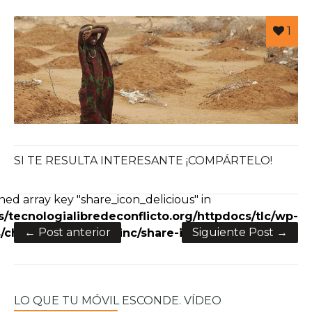
1
SI TE RESULTA INTERESANTE ¡COMPÁRTELO!
e+
ned array key "share_icon_delicious" in
/tecnologialibredeconflicto.org/httpdocs/tlc/wp-
← Post anterior
Siguiente Post →
charity/framework/inc/share-icons.php
on line
28
LO QUE TU MÓVIL ESCONDE. VÍDEO