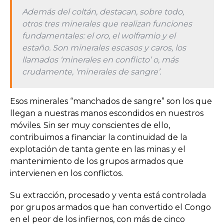
Además del coltán, destacan, sobre todo,
otros tres minerales que realizan funciones
fundamentales: el oro, el wolframio y el
estaño. Son minerales escasos y caros, los
llamados ‘minerales en conflicto’ o, más
crudamente, ‘minerales de sangre’.
Esos minerales “manchados de sangre” son los que
llegan a nuestras manos escondidos en nuestros
móviles. Sin ser muy conscientes de ello,
contribuimos a financiar la continuidad de la
explotación de tanta gente en las minas y el
mantenimiento de los grupos armados que
intervienen en los conflictos.
Su extracción, procesado y venta está controlada
por grupos armados que han convertido el Congo
en el peor de los infiernos, con más de cinco