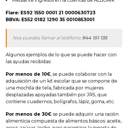
Mediante ingresos en la cuentas de ALBOAN:
Fiare: ES92 1550 0001 21 0000630723
BBVA: ES52 0182 1290 35 0010853001
Nos puedes llamar al teléfono:
944 151 135
Algunos ejemplos de lo que se puede hacer con
las ayudas recibidas:
Por menos de 10€
, se puede colaborar con la
adquisición de un kit escolar que se compone de
una mochila de tela, fabricada por mujeres
desplazadas apoyadas también por JRS, que
contiene cuadernos, bolígrafos, lápiz, goma, etc.
Por menos de 30€
se puede adquirir una ración
alimenticia compuesta de alimentos básicos: aceite,
arroz, azúcar, leche, para garantizar la ingesta de