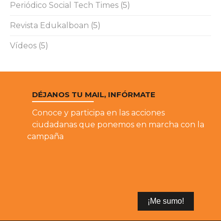
Periódico Social Tech Times
(5)
Revista Edukalboan
(5)
Vídeos
(5)
DÉJANOS TU MAIL, INFÓRMATE
Conoce y participa en las acciones
ciudadanas que ponemos en marcha con la
campaña