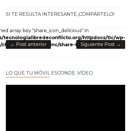
SI TE RESULTA INTERESANTE ¡COMPÁRTELO!
e+
ned array key "share_icon_delicious" in
/tecnologialibredeconflicto.org/httpdocs/tlc/wp-
← Post anterior
Siguiente Post →
charity/framework/inc/share-icons.php
on line
28
LO QUE TU MÓVIL ESCONDE. VÍDEO