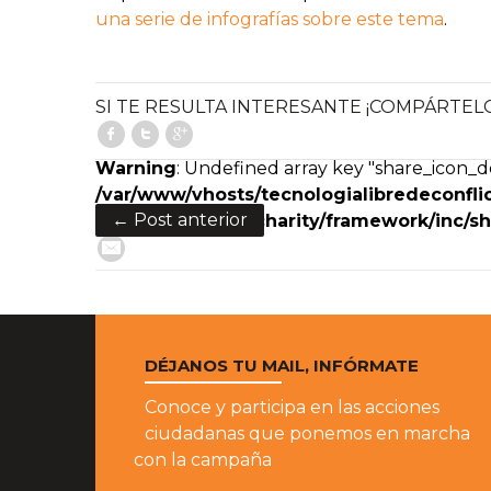
una serie de infografías sobre este tema
.
SI TE RESULTA INTERESANTE ¡COMPÁRTEL
Facebook
Twitter
Google+
Warning
: Undefined array key "share_icon_de
/var/www/vhosts/tecnologialibredeconflic
← Post anterior
content/themes/charity/framework/inc/sh
E-Mail
DÉJANOS TU MAIL, INFÓRMATE
Conoce y participa en las acciones
ciudadanas que ponemos en marcha
con la campaña