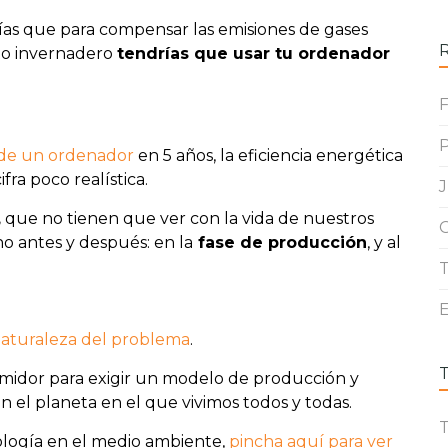
ías que para compensar las emisiones de gases
to invernadero
tendrías que usar tu ordenador
F
P
 de un ordenador
en 5 años, la eficiencia energética
ifra poco realística.
,
que no tienen que ver con la vida de nuestros
G
o antes y después: en la
fase de producción
, y al
T
E
naturaleza del problema
.
idor para exigir un modelo de producción y
n el planeta en el que vivimos todos y todas.
T
nología en el medio ambiente,
pincha aquí para ver