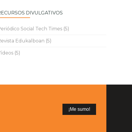
RECURSOS DIVULGATIVOS
eriódico Social Tech Times
(5)
evista Edukalboan
(5)
ídeos
(5)