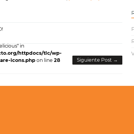
O!
P
R
licious" in
to.org/httpdocs/tlc/wp-
V
Siguiente Post →
are-icons.php
on line
28