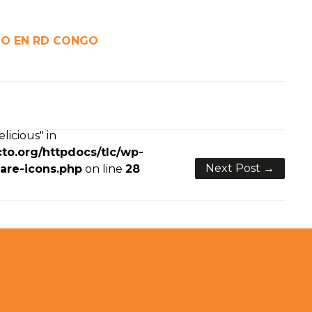
RIO EN RD CONGO
licious" in
to.org/httpdocs/tlc/wp-
Next Post →
are-icons.php
on line
28