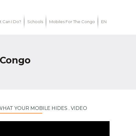
 Can I Do?
Schools
Mobiles For The Congo
EN
D Congo
WHAT YOUR MOBILE HIDES . VIDEO