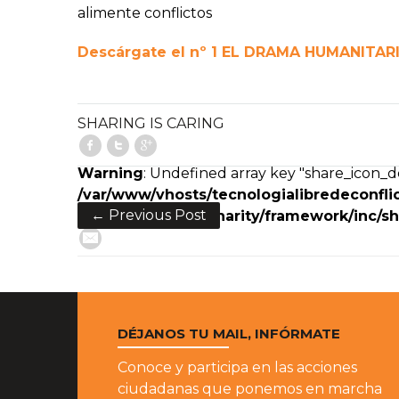
alimente conflictos
Descárgate el nº 1 EL DRAMA HUMANITA
SHARING IS CARING
Facebook
Twitter
Google+
Warning
: Undefined array key "share_icon_de
/var/www/vhosts/tecnologialibredeconflic
← Previous Post
content/themes/charity/framework/inc/sh
E-Mail
DÉJANOS TU MAIL, INFÓRMATE
Conoce y participa en las acciones
ciudadanas que ponemos en marcha