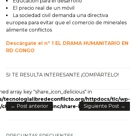
Educación para el desarrollo
El precio real de un móvil
La sociedad civil demanda una directiva
europea para evitar que el comercio de minerales
alimente conflictos
Descárgate el nº 1 EL DRAMA HUMANITARIO EN
RD CONGO
SI TE RESULTA INTERESANTE ¡COMPÁRTELO!
e+
ned array key "share_icon_delicious" in
/tecnologialibredeconflicto.org/httpdocs/tlc/wp-
← Post anterior
Siguiente Post →
charity/framework/inc/share-icons.php
on line
28
PREGUNTAS FRECUENTES