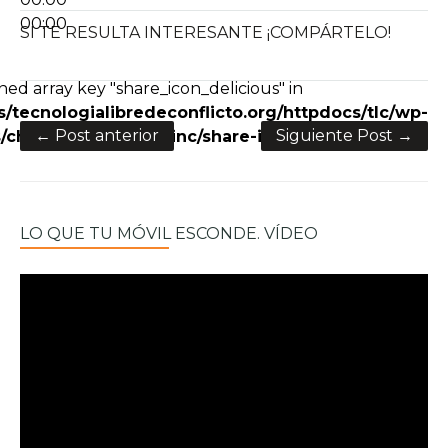
00:00
SI TE RESULTA INTERESANTE ¡COMPÁRTELO!
e+
ned array key "share_icon_delicious" in
/tecnologialibredeconflicto.org/httpdocs/tlc/wp-
← Post anterior
Siguiente Post →
charity/framework/inc/share-icons.php
on line
28
LO QUE TU MÓVIL ESCONDE. VÍDEO