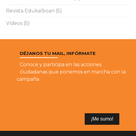
Revista Edukalboan
(5)
Vídeos
(5)
DÉJANOS TU MAIL, INFÓRMATE
Conoce y participa en las acciones
ciudadanas que ponemos en marcha con la
campaña