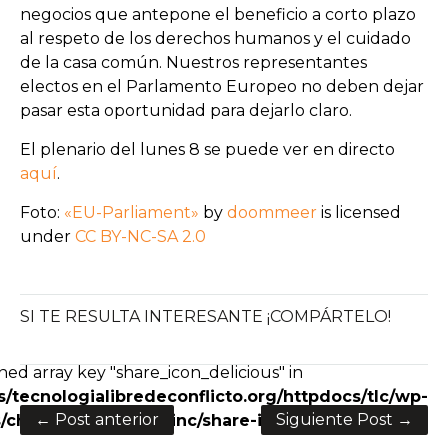
negocios que antepone el beneficio a corto plazo
al respeto de los derechos humanos y el cuidado
de la casa común. Nuestros representantes
electos en el Parlamento Europeo no deben dejar
pasar esta oportunidad para dejarlo claro.
El plenario del lunes 8 se puede ver en directo
aquí
.
Foto:
«EU-Parliament»
by
doommeer
is licensed
under
CC BY-NC-SA 2.0
SI TE RESULTA INTERESANTE ¡COMPÁRTELO!
e+
ned array key "share_icon_delicious" in
/tecnologialibredeconflicto.org/httpdocs/tlc/wp-
← Post anterior
Siguiente Post →
charity/framework/inc/share-icons.php
on line
28