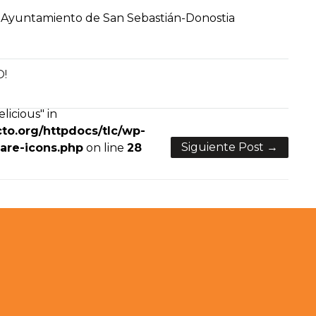
. Ayuntamiento de San Sebastián-Donostia
O!
licious" in
to.org/httpdocs/tlc/wp-
Siguiente Post →
are-icons.php
on line
28