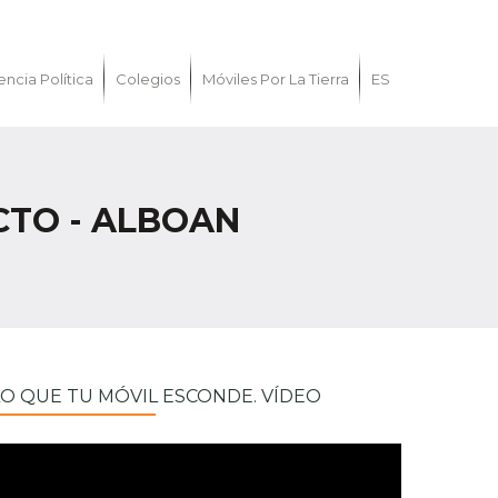
encia Política
Colegios
Móviles Por La Tierra
ES
ICTO - ALBOAN
LO QUE TU MÓVIL ESCONDE. VÍDEO