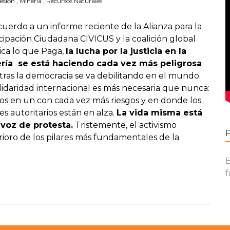
esión
,
Minería
,
Recursos Naturales
uerdo a un informe reciente de la Alianza para la
cipación Ciudadana CIVICUS y la coalición global
ica lo que Paga,
la lucha por la justicia en la
ría se está haciendo cada vez más peligrosa
ras la democracia se va debilitando en el mundo.
lidaridad internacional es más necesaria que nunca:
os en un con cada vez más riesgos y en donde los
es autoritarios están en alza.
La vida misma está
voz de protesta.
Tristemente, el activismo
rioro de los pilares más fundamentales de la
E
f