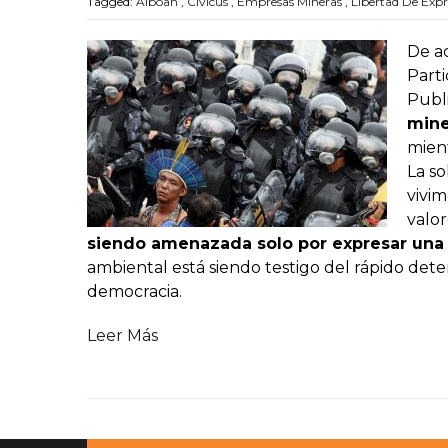
Tagged:
Alboan
,
Civicus
,
Empresas Mineras
,
Libertad De Expr
De ac
Parti
Publ
mine
mient
La so
vivim
valor
siendo amenazada solo por expresar una 
ambiental está siendo testigo del rápido dete
democracia.
Leer Más