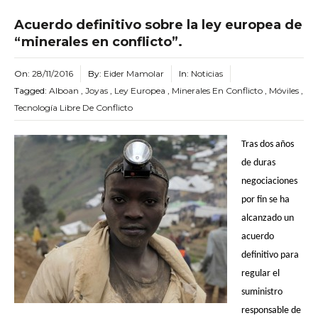
Acuerdo definitivo sobre la ley europea de
“minerales en conflicto”.
On:
28/11/2016
By:
Eider Mamolar
In:
Noticias
Tagged:
Alboan
,
Joyas
,
Ley Europea
,
Minerales En Conflicto
,
Móviles
,
Tecnología Libre De Conflicto
Tras dos años
de duras
negociaciones
por fin se ha
alcanzado un
acuerdo
definitivo para
regular el
suministro
responsable de