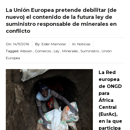
La Unión Europea pretende debilitar (de
nuevo) el contenido de la futura ley de
suministro responsable de minerales en
conflicto
On:
14/11/2016
By:
Eider Mamolar
In:
Noticias
Tagged:
Alboan
,
Comercio
,
Ley
,
Minerales
,
Suministro
,
Unión
Europea
La Red
europea
de ONGD
para
África
Central
(EurAc),
en la que
participa