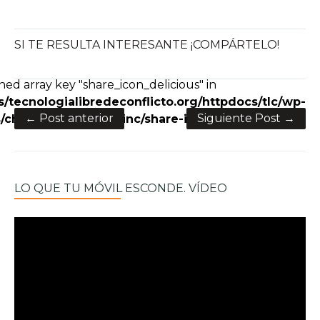
SI TE RESULTA INTERESANTE ¡COMPÁRTELO!
e+
ned array key "share_icon_delicious" in
/tecnologialibredeconflicto.org/httpdocs/tlc/wp-
← Post anterior
Siguiente Post →
charity/framework/inc/share-icons.php
on line
28
LO QUE TU MÓVIL ESCONDE. VÍDEO