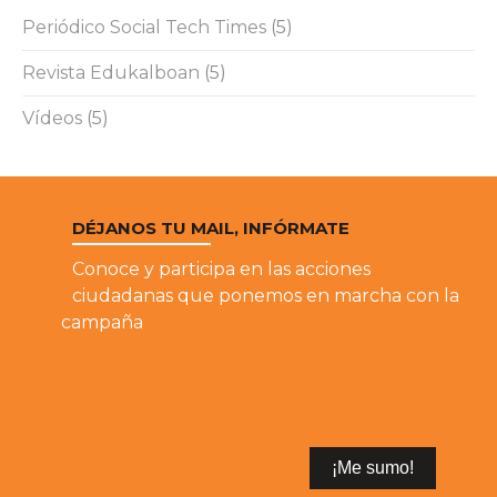
Periódico Social Tech Times
(5)
Revista Edukalboan
(5)
Vídeos
(5)
DÉJANOS TU MAIL, INFÓRMATE
Conoce y participa en las acciones
ciudadanas que ponemos en marcha con la
campaña