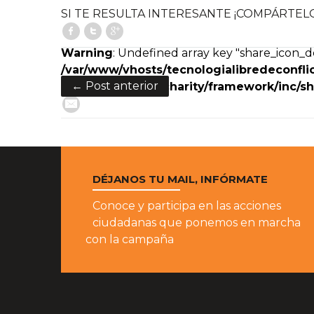
SI TE RESULTA INTERESANTE ¡COMPÁRTEL
Facebook
Twitter
Google+
Warning
: Undefined array key "share_icon_de
/var/www/vhosts/tecnologialibredeconflic
← Post anterior
content/themes/charity/framework/inc/sh
E-Mail
DÉJANOS TU MAIL, INFÓRMATE
Conoce y participa en las acciones
ciudadanas que ponemos en marcha
con la campaña