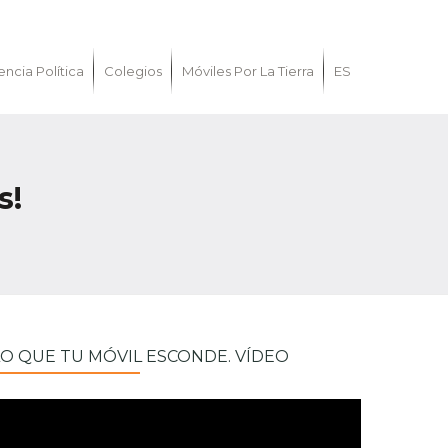
encia Política
Colegios
Móviles Por La Tierra
ES
s!
LO QUE TU MÓVIL ESCONDE. VÍDEO