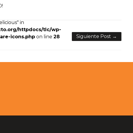
O!
licious" in
to.org/httpdocs/tlc/wp-
Siguiente Post →
are-icons.php
on line
28