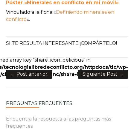
Póster «Minerales en conflicto en mi móvil»
Vinculado a la ficha «
Definiendo minerales en
conflicto
«.
SI TE RESULTA INTERESANTE ¡COMPÁRTELO!
e+
ned array key "share_icon_delicious" in
/tecnologialibredeconflicto.org/httpdocs/tlc/wp-
← Post anterior
Siguiente Post →
charity/framework/inc/share-icons.php
on line
28
PREGUNTAS FRECUENTES
Encuentra la respuesta a las preguntas más
frecuentes