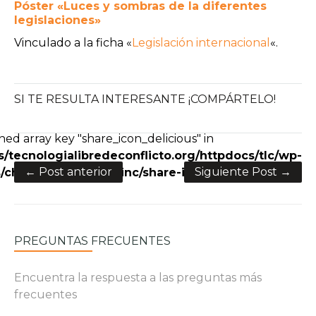
Póster «Luces y sombras de la diferentes
legislaciones»
Vinculado a la ficha «
Legislación internacional
«.
SI TE RESULTA INTERESANTE ¡COMPÁRTELO!
e+
ned array key "share_icon_delicious" in
/tecnologialibredeconflicto.org/httpdocs/tlc/wp-
← Post anterior
Siguiente Post →
charity/framework/inc/share-icons.php
on line
28
PREGUNTAS FRECUENTES
Encuentra la respuesta a las preguntas más
frecuentes