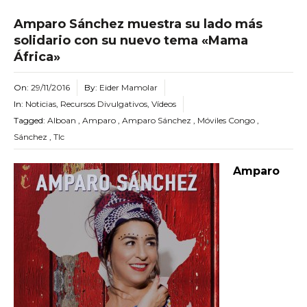
Amparo Sánchez muestra su lado más
solidario con su nuevo tema «Mama
África»
On:
29/11/2016
By:
Eider Mamolar
In:
Noticias
,
Recursos Divulgativos
,
Vídeos
Tagged:
Alboan
,
Amparo
,
Amparo Sánchez
,
Móviles Congo
,
Sánchez
,
Tlc
Amparo