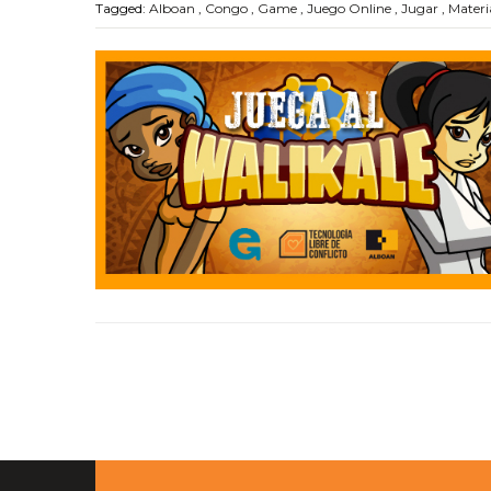
Tagged:
Alboan
,
Congo
,
Game
,
Juego Online
,
Jugar
,
Materi