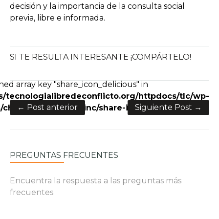
decisión y la importancia de la consulta social
previa, libre e informada.
SI TE RESULTA INTERESANTE ¡COMPÁRTELO!
e+
ned array key "share_icon_delicious" in
/tecnologialibredeconflicto.org/httpdocs/tlc/wp-
← Post anterior
Siguiente Post →
charity/framework/inc/share-icons.php
on line
28
PREGUNTAS FRECUENTES
Encuentra la respuesta a las preguntas más
frecuentes