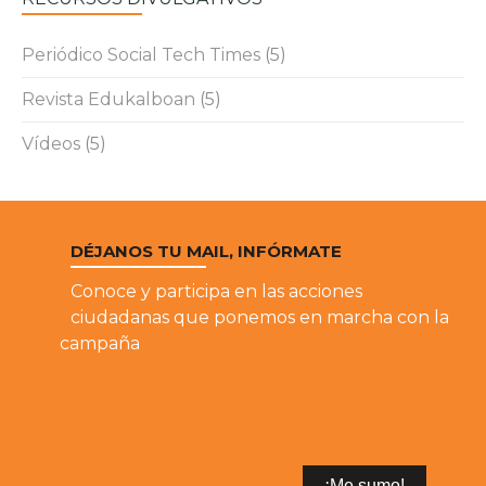
Periódico Social Tech Times
(5)
Revista Edukalboan
(5)
Vídeos
(5)
DÉJANOS TU MAIL, INFÓRMATE
Conoce y participa en las acciones
ciudadanas que ponemos en marcha con la
campaña