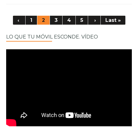
‹
1
2
3
4
5
›
Last »
LO QUE TU MÓVIL ESCONDE. VÍDEO